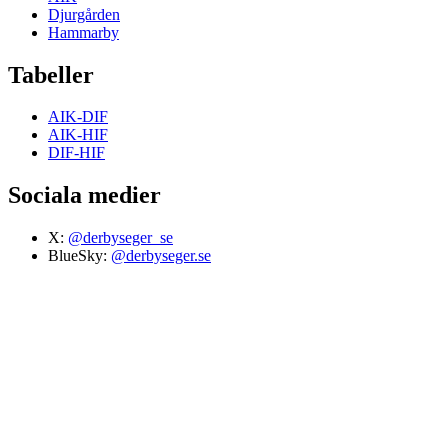
Djurgården
Hammarby
Tabeller
AIK-DIF
AIK-HIF
DIF-HIF
Sociala medier
X:
@derbyseger_se
BlueSky:
@derbyseger.se