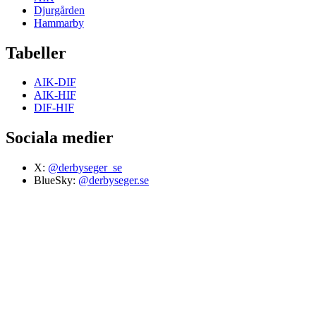
Djurgården
Hammarby
Tabeller
AIK-DIF
AIK-HIF
DIF-HIF
Sociala medier
X:
@derbyseger_se
BlueSky:
@derbyseger.se