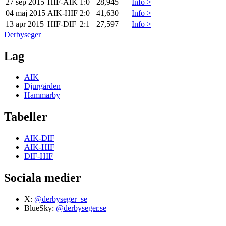
27 sep 2015
HIF
-
AIK
1:0
28,945
Info >
04 maj 2015
AIK
-
HIF
2:0
41,630
Info >
13 apr 2015
HIF
-
DIF
2:1
27,597
Info >
Derbyseger
Lag
AIK
Djurgården
Hammarby
Tabeller
AIK-DIF
AIK-HIF
DIF-HIF
Sociala medier
X:
@derbyseger_se
BlueSky:
@derbyseger.se