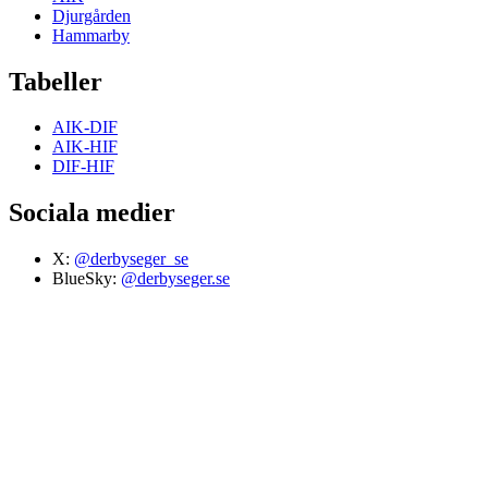
Djurgården
Hammarby
Tabeller
AIK-DIF
AIK-HIF
DIF-HIF
Sociala medier
X:
@derbyseger_se
BlueSky:
@derbyseger.se