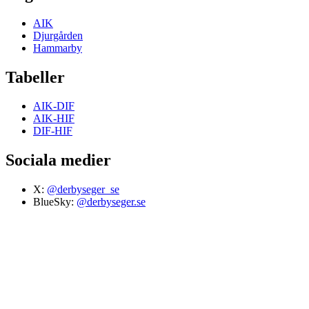
AIK
Djurgården
Hammarby
Tabeller
AIK-DIF
AIK-HIF
DIF-HIF
Sociala medier
X:
@derbyseger_se
BlueSky:
@derbyseger.se