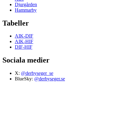
Djurgården
Hammarby
Tabeller
AIK-DIF
AIK-HIF
DIF-HIF
Sociala medier
X:
@derbyseger_se
BlueSky:
@derbyseger.se