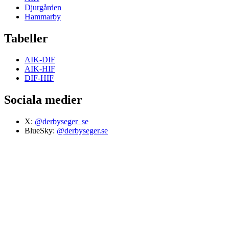
Djurgården
Hammarby
Tabeller
AIK-DIF
AIK-HIF
DIF-HIF
Sociala medier
X:
@derbyseger_se
BlueSky:
@derbyseger.se