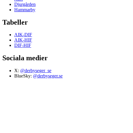
Djurgården
Hammarby
Tabeller
AIK-DIF
AIK-HIF
DIF-HIF
Sociala medier
X:
@derbyseger_se
BlueSky:
@derbyseger.se