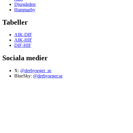
Djurgården
Hammarby
Tabeller
AIK-DIF
AIK-HIF
DIF-HIF
Sociala medier
X:
@derbyseger_se
BlueSky:
@derbyseger.se