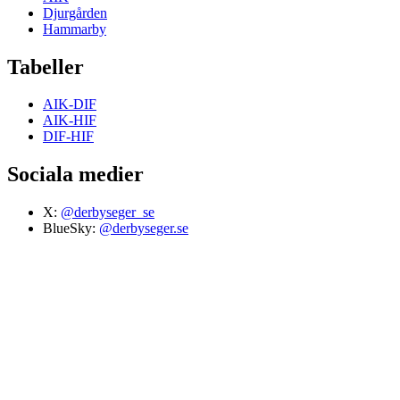
Djurgården
Hammarby
Tabeller
AIK-DIF
AIK-HIF
DIF-HIF
Sociala medier
X:
@derbyseger_se
BlueSky:
@derbyseger.se