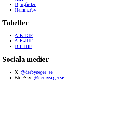
Djurgården
Hammarby
Tabeller
AIK-DIF
AIK-HIF
DIF-HIF
Sociala medier
X:
@derbyseger_se
BlueSky:
@derbyseger.se