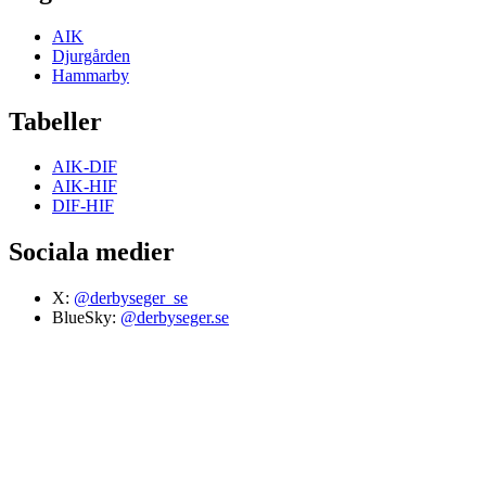
AIK
Djurgården
Hammarby
Tabeller
AIK-DIF
AIK-HIF
DIF-HIF
Sociala medier
X:
@derbyseger_se
BlueSky:
@derbyseger.se