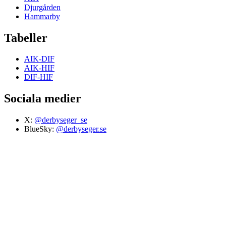
Djurgården
Hammarby
Tabeller
AIK-DIF
AIK-HIF
DIF-HIF
Sociala medier
X:
@derbyseger_se
BlueSky:
@derbyseger.se