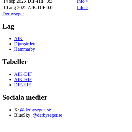
14 sep 2025
DIF
-
HIF
3:3
Info >
10 aug 2025
AIK
-
DIF
0:0
Info >
Derbyseger
Lag
AIK
Djurgården
Hammarby
Tabeller
AIK-DIF
AIK-HIF
DIF-HIF
Sociala medier
X:
@derbyseger_se
BlueSky:
@derbyseger.se