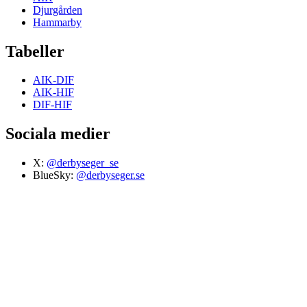
Djurgården
Hammarby
Tabeller
AIK-DIF
AIK-HIF
DIF-HIF
Sociala medier
X:
@derbyseger_se
BlueSky:
@derbyseger.se