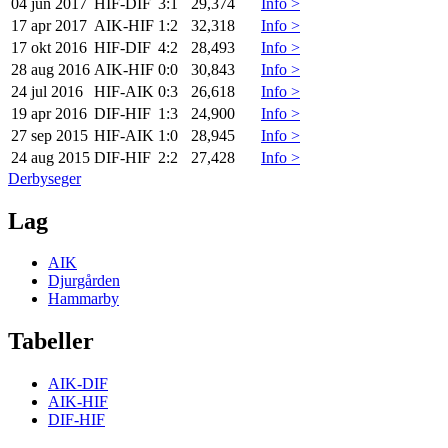
04 jun 2017
HIF
-
DIF
3:1
29,374
Info >
17 apr 2017
AIK
-
HIF
1:2
32,318
Info >
17 okt 2016
HIF
-
DIF
4:2
28,493
Info >
28 aug 2016
AIK
-
HIF
0:0
30,843
Info >
24 jul 2016
HIF
-
AIK
0:3
26,618
Info >
19 apr 2016
DIF
-
HIF
1:3
24,900
Info >
27 sep 2015
HIF
-
AIK
1:0
28,945
Info >
24 aug 2015
DIF
-
HIF
2:2
27,428
Info >
Derbyseger
Lag
AIK
Djurgården
Hammarby
Tabeller
AIK-DIF
AIK-HIF
DIF-HIF