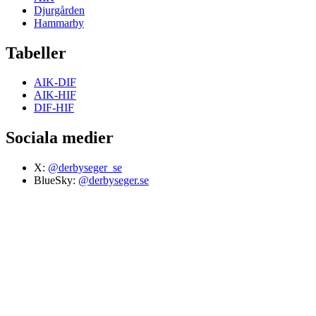
Djurgården
Hammarby
Tabeller
AIK-DIF
AIK-HIF
DIF-HIF
Sociala medier
X:
@derbyseger_se
BlueSky:
@derbyseger.se