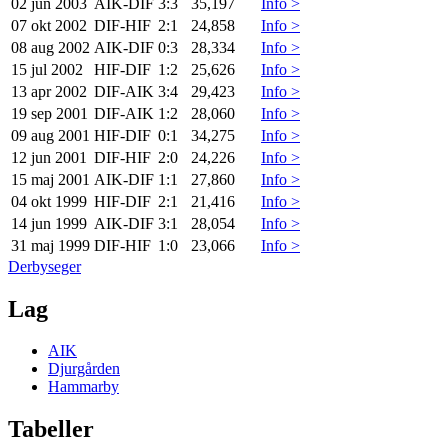
02 jun 2003
AIK
-
DIF
3:3
35,197
Info >
07 okt 2002
DIF
-
HIF
2:1
24,858
Info >
08 aug 2002
AIK
-
DIF
0:3
28,334
Info >
15 jul 2002
HIF
-
DIF
1:2
25,626
Info >
13 apr 2002
DIF
-
AIK
3:4
29,423
Info >
19 sep 2001
DIF
-
AIK
1:2
28,060
Info >
09 aug 2001
HIF
-
DIF
0:1
34,275
Info >
12 jun 2001
DIF
-
HIF
2:0
24,226
Info >
15 maj 2001
AIK
-
DIF
1:1
27,860
Info >
04 okt 1999
HIF
-
DIF
2:1
21,416
Info >
14 jun 1999
AIK
-
DIF
3:1
28,054
Info >
31 maj 1999
DIF
-
HIF
1:0
23,066
Info >
Derbyseger
Lag
AIK
Djurgården
Hammarby
Tabeller