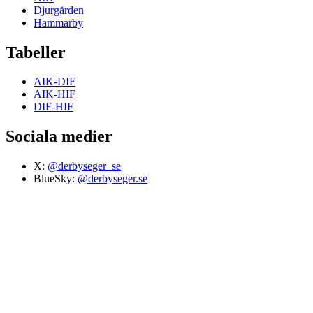
Djurgården
Hammarby
Tabeller
AIK-DIF
AIK-HIF
DIF-HIF
Sociala medier
X:
@derbyseger_se
BlueSky:
@derbyseger.se