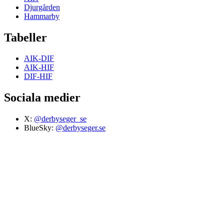
Djurgården
Hammarby
Tabeller
AIK-DIF
AIK-HIF
DIF-HIF
Sociala medier
X:
@derbyseger_se
BlueSky:
@derbyseger.se