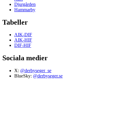
Djurgården
Hammarby
Tabeller
AIK-DIF
AIK-HIF
DIF-HIF
Sociala medier
X:
@derbyseger_se
BlueSky:
@derbyseger.se