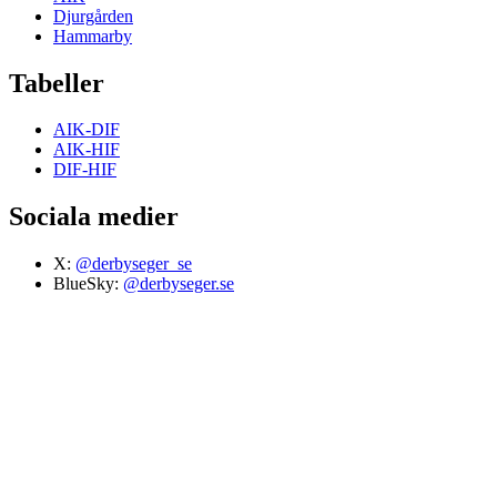
Djurgården
Hammarby
Tabeller
AIK-DIF
AIK-HIF
DIF-HIF
Sociala medier
X:
@derbyseger_se
BlueSky:
@derbyseger.se