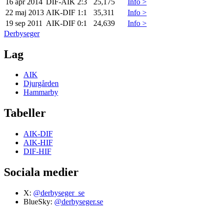
16 apr 2014
DIF
-
AIK
2:3
25,175
Info >
22 maj 2013
AIK
-
DIF
1:1
35,311
Info >
19 sep 2011
AIK
-
DIF
0:1
24,639
Info >
Derbyseger
Lag
AIK
Djurgården
Hammarby
Tabeller
AIK-DIF
AIK-HIF
DIF-HIF
Sociala medier
X:
@derbyseger_se
BlueSky:
@derbyseger.se