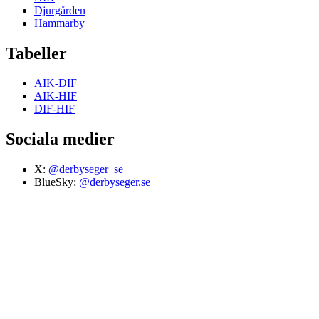
Djurgården
Hammarby
Tabeller
AIK-DIF
AIK-HIF
DIF-HIF
Sociala medier
X:
@derbyseger_se
BlueSky:
@derbyseger.se