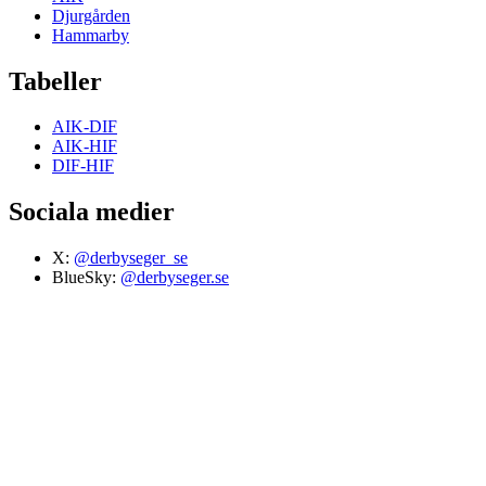
Djurgården
Hammarby
Tabeller
AIK-DIF
AIK-HIF
DIF-HIF
Sociala medier
X:
@derbyseger_se
BlueSky:
@derbyseger.se