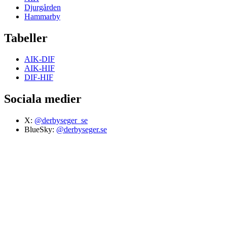
Djurgården
Hammarby
Tabeller
AIK-DIF
AIK-HIF
DIF-HIF
Sociala medier
X:
@derbyseger_se
BlueSky:
@derbyseger.se