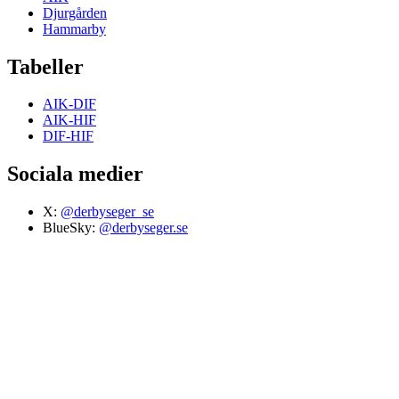
Djurgården
Hammarby
Tabeller
AIK-DIF
AIK-HIF
DIF-HIF
Sociala medier
X:
@derbyseger_se
BlueSky:
@derbyseger.se