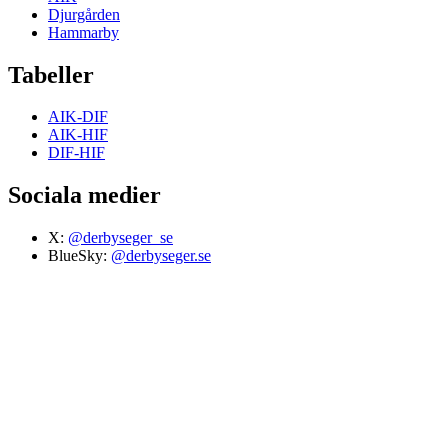
Djurgården
Hammarby
Tabeller
AIK-DIF
AIK-HIF
DIF-HIF
Sociala medier
X:
@derbyseger_se
BlueSky:
@derbyseger.se