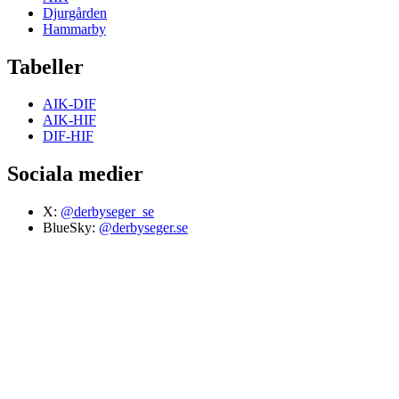
Djurgården
Hammarby
Tabeller
AIK-DIF
AIK-HIF
DIF-HIF
Sociala medier
X:
@derbyseger_se
BlueSky:
@derbyseger.se