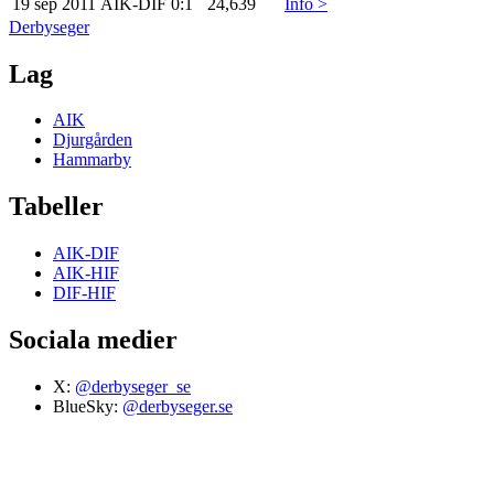
19 sep 2011
AIK
-
DIF
0:1
24,639
Info >
Derbyseger
Lag
AIK
Djurgården
Hammarby
Tabeller
AIK-DIF
AIK-HIF
DIF-HIF
Sociala medier
X:
@derbyseger_se
BlueSky:
@derbyseger.se