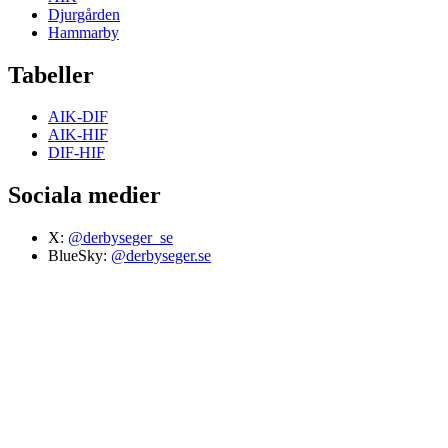
Djurgården
Hammarby
Tabeller
AIK-DIF
AIK-HIF
DIF-HIF
Sociala medier
X:
@derbyseger_se
BlueSky:
@derbyseger.se