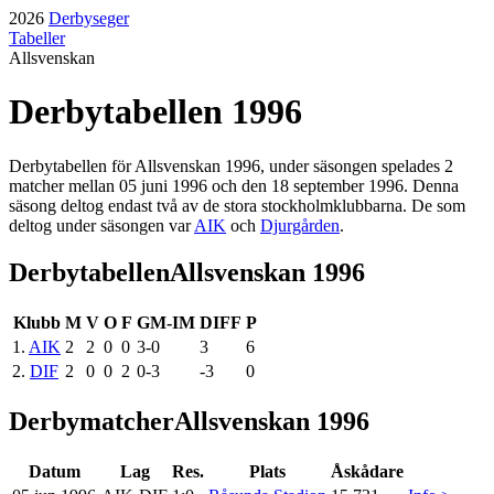
2026
Derbyseger
Tabeller
Allsvenskan
Derbytabellen
1996
Derbytabellen för
Allsvenskan
1996
, under säsongen
spelades
2
matcher mellan
05 juni 1996
och den
18 september 1996
. Denna
säsong
deltog
endast två
av de stora stockholmklubbarna. De som
deltog
under säsongen
var
AIK
och
Djurgården
.
Derbytabellen
Allsvenskan 1996
Klubb
M
V
O
F
GM-IM
DIFF
P
1
.
AIK
2
2
0
0
3
-
0
3
6
2
.
DIF
2
0
0
2
0
-
3
-3
0
Derbymatcher
Allsvenskan 1996
Datum
Lag
Res.
Plats
Åskådare