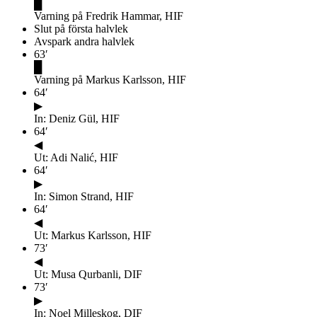
█
Varning på Fredrik Hammar, HIF
Slut på första halvlek
Avspark andra halvlek
63
′
█
Varning på Markus Karlsson, HIF
64
′
▶
In: Deniz Gül, HIF
64
′
◀
Ut: Adi Nalić, HIF
64
′
▶
In: Simon Strand, HIF
64
′
◀
Ut: Markus Karlsson, HIF
73
′
◀
Ut: Musa Qurbanli, DIF
73
′
▶
In: Noel Milleskog, DIF