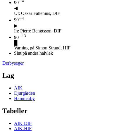
+
4
90
′
◀
Ut: Oskar Fallenius, DIF
+
4
90
′
▶
In: Pierre Bengtsson, DIF
+
13
90
′
█
Varning på Simon Strand, HIF
Slut på andra halvlek
Derbyseger
Lag
AIK
Djurgården
Hammarby
Tabeller
AIK-DIF
AIK-HIF