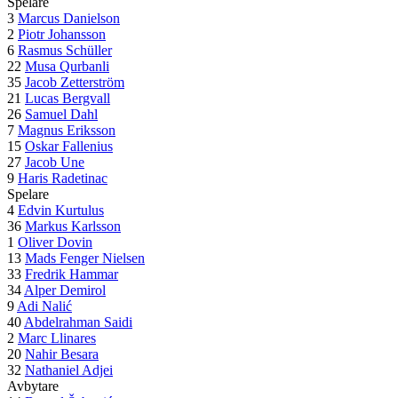
Spelare
3
Marcus Danielson
2
Piotr Johansson
6
Rasmus Schüller
22
Musa Qurbanli
35
Jacob Zetterström
21
Lucas Bergvall
26
Samuel Dahl
7
Magnus Eriksson
15
Oskar Fallenius
27
Jacob Une
9
Haris Radetinac
Spelare
4
Edvin Kurtulus
36
Markus Karlsson
1
Oliver Dovin
13
Mads Fenger Nielsen
33
Fredrik Hammar
34
Alper Demirol
9
Adi Nalić
40
Abdelrahman Saidi
2
Marc Llinares
20
Nahir Besara
32
Nathaniel Adjei
Avbytare