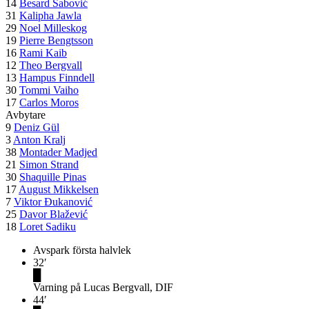
14
Besard Šabović
31
Kalipha Jawla
29
Noel Milleskog
19
Pierre Bengtsson
16
Rami Kaib
12
Theo Bergvall
13
Hampus Finndell
30
Tommi Vaiho
17
Carlos Moros
Avbytare
9
Deniz Gül
3
Anton Kralj
38
Montader Madjed
21
Simon Strand
30
Shaquille Pinas
17
August Mikkelsen
7
Viktor Đukanović
25
Davor Blažević
18
Loret Sadiku
Avspark första halvlek
32
′
█
Varning på Lucas Bergvall, DIF
44
′