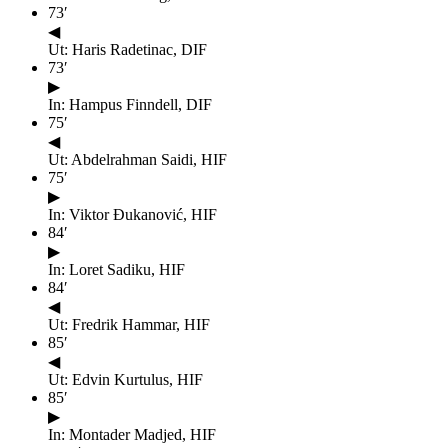
73
′
◀
Ut: Haris Radetinac, DIF
73
′
▶
In: Hampus Finndell, DIF
75
′
◀
Ut: Abdelrahman Saidi, HIF
75
′
▶
In: Viktor Đukanović, HIF
84
′
▶
In: Loret Sadiku, HIF
84
′
◀
Ut: Fredrik Hammar, HIF
85
′
◀
Ut: Edvin Kurtulus, HIF
85
′
▶
In: Montader Madjed, HIF