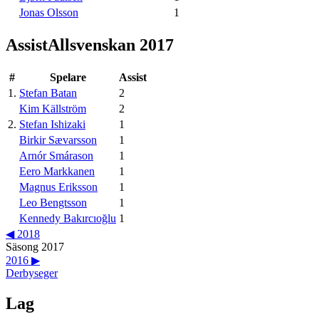
Jonas Olsson
1
Assist
Allsvenskan 2017
#
Spelare
Assist
1
.
Stefan Batan
2
Kim Källström
2
2
.
Stefan Ishizaki
1
Birkir Sævarsson
1
Arnór Smárason
1
Eero Markkanen
1
Magnus Eriksson
1
Leo Bengtsson
1
Kennedy Bakırcıoğlu
1
◀
2018
Säsong
2017
2016
▶
Derbyseger
Lag