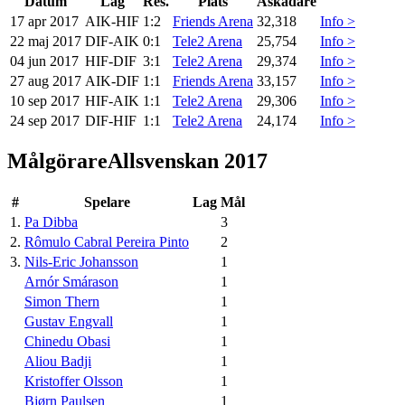
Datum
Lag
Res.
Plats
Åskådare
17 apr 2017
AIK
-
HIF
1:2
Friends Arena
32,318
Info >
22 maj 2017
DIF
-
AIK
0:1
Tele2 Arena
25,754
Info >
04 jun 2017
HIF
-
DIF
3:1
Tele2 Arena
29,374
Info >
27 aug 2017
AIK
-
DIF
1:1
Friends Arena
33,157
Info >
10 sep 2017
HIF
-
AIK
1:1
Tele2 Arena
29,306
Info >
24 sep 2017
DIF
-
HIF
1:1
Tele2 Arena
24,174
Info >
Målgörare
Allsvenskan 2017
#
Spelare
Lag
Mål
1
.
Pa Dibba
3
2
.
Rômulo Cabral Pereira Pinto
2
3
.
Nils-Eric Johansson
1
Arnór Smárason
1
Simon Thern
1
Gustav Engvall
1
Chinedu Obasi
1
Aliou Badji
1
Kristoffer Olsson
1
Bjørn Paulsen
1