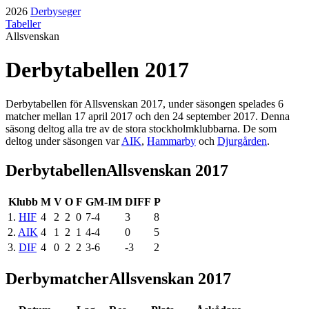
2026
Derbyseger
Tabeller
Allsvenskan
Derbytabellen
2017
Derbytabellen för
Allsvenskan
2017
, under säsongen
spelades
6
matcher mellan
17 april 2017
och den
24 september 2017
. Denna
säsong
deltog
alla tre
av de stora stockholmklubbarna. De som
deltog
under säsongen
var
AIK
,
Hammarby
och
Djurgården
.
Derbytabellen
Allsvenskan 2017
Klubb
M
V
O
F
GM-IM
DIFF
P
1
.
HIF
4
2
2
0
7
-
4
3
8
2
.
AIK
4
1
2
1
4
-
4
0
5
3
.
DIF
4
0
2
2
3
-
6
-3
2
Derbymatcher
Allsvenskan 2017