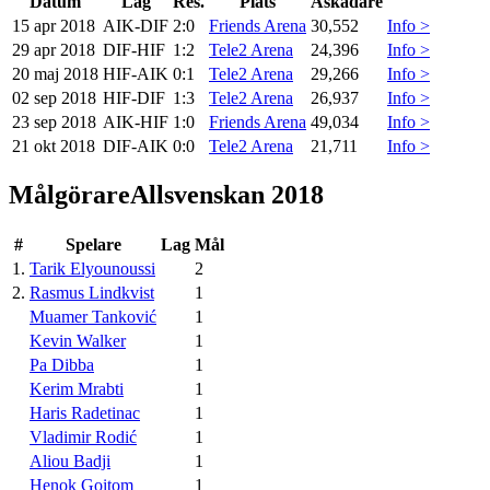
Datum
Lag
Res.
Plats
Åskådare
15 apr 2018
AIK
-
DIF
2:0
Friends Arena
30,552
Info >
29 apr 2018
DIF
-
HIF
1:2
Tele2 Arena
24,396
Info >
20 maj 2018
HIF
-
AIK
0:1
Tele2 Arena
29,266
Info >
02 sep 2018
HIF
-
DIF
1:3
Tele2 Arena
26,937
Info >
23 sep 2018
AIK
-
HIF
1:0
Friends Arena
49,034
Info >
21 okt 2018
DIF
-
AIK
0:0
Tele2 Arena
21,711
Info >
Målgörare
Allsvenskan 2018
#
Spelare
Lag
Mål
1
.
Tarik Elyounoussi
2
2
.
Rasmus Lindkvist
1
Muamer Tanković
1
Kevin Walker
1
Pa Dibba
1
Kerim Mrabti
1
Haris Radetinac
1
Vladimir Rodić
1
Aliou Badji
1
Henok Goitom
1