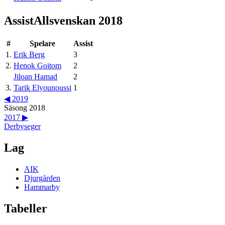
Assist
Allsvenskan 2018
#
Spelare
Assist
1
.
Erik Berg
3
2
.
Henok Goitom
2
Jiloan Hamad
2
3
.
Tarik Elyounoussi
1
◀
2019
Säsong
2018
2017
▶
Derbyseger
Lag
AIK
Djurgården
Hammarby
Tabeller