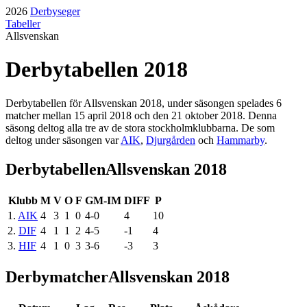
2026
Derbyseger
Tabeller
Allsvenskan
Derbytabellen
2018
Derbytabellen för
Allsvenskan
2018
, under säsongen
spelades
6
matcher mellan
15 april 2018
och den
21 oktober 2018
. Denna
säsong
deltog
alla tre
av de stora stockholmklubbarna. De som
deltog
under säsongen
var
AIK
,
Djurgården
och
Hammarby
.
Derbytabellen
Allsvenskan 2018
Klubb
M
V
O
F
GM-IM
DIFF
P
1
.
AIK
4
3
1
0
4
-
0
4
10
2
.
DIF
4
1
1
2
4
-
5
-1
4
3
.
HIF
4
1
0
3
3
-
6
-3
3
Derbymatcher
Allsvenskan 2018