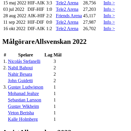
15 maj 2022
HIF
-
AIK
3:3
Tele2 Arena
28,756
Info >
03 jul 2022
DIF
-
HIF
1:0
Tele2 Arena
27,203
Info >
28 aug 2022
AIK
-
HIF
2:2
Friends Arena
45,117
Info >
11 sep 2022
HIF
-
DIF
0:0
Tele2 Arena
27,987
Info >
16 okt 2022
DIF
-
AIK
1:2
Tele2 Arena
26,702
Info >
Målgörare
Allsvenskan 2022
#
Spelare
Lag
Mål
1
.
Nicolás Stefanelli
3
2
.
Nabil Bahoui
2
Nahir Besara
2
John Guidetti
2
3
.
Gustav Ludwigson
1
Mohanad Jeahze
1
Sebastian Larsson
1
Gustav Wikheim
1
Veton Berisha
1
Kalle Holmberg
1