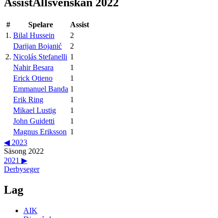
Assist
Allsvenskan 2022
#
Spelare
Assist
1
.
Bilal Hussein
2
Darijan Bojanić
2
2
.
Nicolás Stefanelli
1
Nahir Besara
1
Erick Otieno
1
Emmanuel Banda
1
Erik Ring
1
Mikael Lustig
1
John Guidetti
1
Magnus Eriksson
1
◀
2023
Säsong
2022
2021
▶
Derbyseger
Lag
AIK