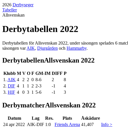
2026
Derbyseger
Tabeller
Allsvenskan
Derbytabellen
2022
Derbytabellen för
Allsvenskan
2022
, under säsongen
spelades
6
matc
säsongen
var
AIK
,
Djurgården
och
Hammarby
.
Derbytabellen
Allsvenskan 2022
Klubb
M
V
O
F
GM-IM
DIFF
P
1
.
AIK
4
2
2
0
8
-
6
2
8
2
.
DIF
4
1
1
2
2
-
3
-1
4
3
.
HIF
4
0
3
1
5
-
6
-1
3
Derbymatcher
Allsvenskan 2022
Datum
Lag
Res.
Plats
Åskådare
24 apr 2022
AIK
-
DIF
1:0
Friends Arena
41,407
Info >