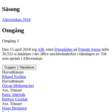
Säsong
Allsvenskan 2018
Omgång
Omgång 3
Den
15 april 2018
tog
AIK
emot
Djurgården
på
Friends Arena
inför
30,552 st åskådare
i det
286
:e stockholmderbyt
i räkningen av
336
som spelats i
Allsvenskan
.
Truppen
Händelser
Huvudtränare
Rikard Norling
Huvudtränare
Özcan Melkemichel
Ass. Tränare
Patric Jildefalk
Bartosz Grzelak
Ass. Tränare
Hugo Berggren