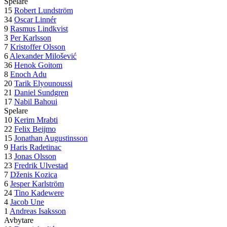
Spelare
15
Robert Lundström
34
Oscar Linnér
9
Rasmus Lindkvist
3
Per Karlsson
7
Kristoffer Olsson
6
Alexander Milošević
36
Henok Goitom
8
Enoch Adu
20
Tarik Elyounoussi
21
Daniel Sundgren
17
Nabil Bahoui
Spelare
10
Kerim Mrabti
22
Felix Beijmo
15
Jonathan Augustinsson
9
Haris Radetinac
13
Jonas Olsson
23
Fredrik Ulvestad
7
Dženis Kozica
6
Jesper Karlström
24
Tino Kadewere
4
Jacob Une
1
Andreas Isaksson
Avbytare