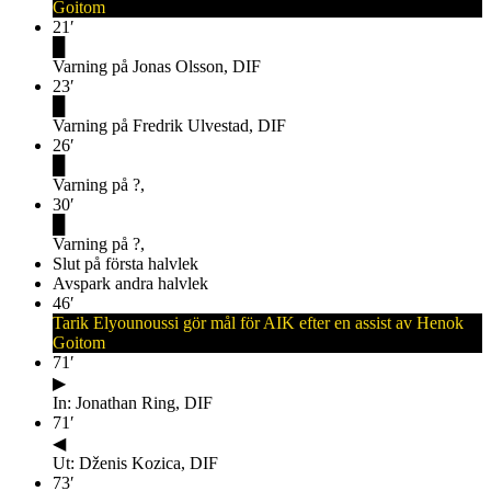
Goitom
21
′
█
Varning på Jonas Olsson, DIF
23
′
█
Varning på Fredrik Ulvestad, DIF
26
′
█
Varning på ?,
30
′
█
Varning på ?,
Slut på första halvlek
Avspark andra halvlek
46
′
Tarik Elyounoussi gör mål för AIK efter en assist av Henok
Goitom
71
′
▶
In: Jonathan Ring, DIF
71
′
◀
Ut: Dženis Kozica, DIF
73
′