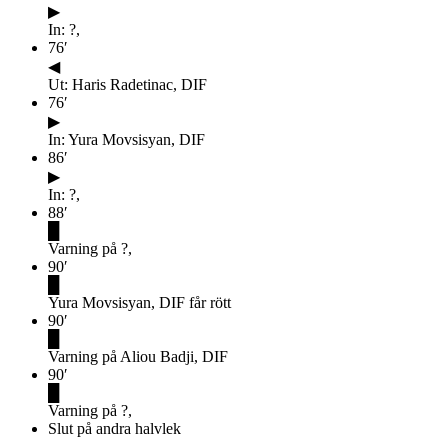
▶
In: ?,
76
′
◀
Ut: Haris Radetinac, DIF
76
′
▶
In: Yura Movsisyan, DIF
86
′
▶
In: ?,
88
′
█
Varning på ?,
90
′
█
Yura Movsisyan, DIF får rött
90
′
█
Varning på Aliou Badji, DIF
90
′
█
Varning på ?,
Slut på andra halvlek