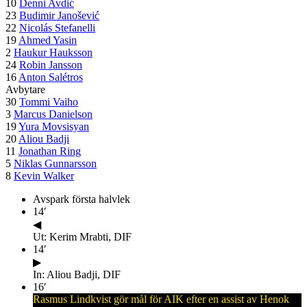
10
Denni Avdić
23
Budimir Janošević
22
Nicolás Stefanelli
19
Ahmed Yasin
2
Haukur Hauksson
24
Robin Jansson
16
Anton Salétros
Avbytare
30
Tommi Vaiho
3
Marcus Danielson
19
Yura Movsisyan
20
Aliou Badji
11
Jonathan Ring
5
Niklas Gunnarsson
8
Kevin Walker
Avspark första halvlek
14
′
◀
Ut: Kerim Mrabti, DIF
14
′
▶
In: Aliou Badji, DIF
16
′
Rasmus Lindkvist gör mål för AIK efter en assist av Henok