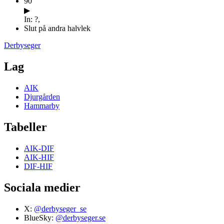
90
′
▶
In: ?,
Slut på andra halvlek
Derbyseger
Lag
AIK
Djurgården
Hammarby
Tabeller
AIK-DIF
AIK-HIF
DIF-HIF
Sociala medier
X:
@derbyseger_se
BlueSky:
@derbyseger.se