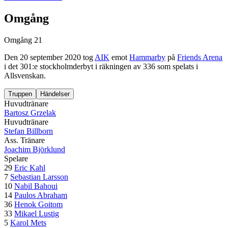
Omgång
Omgång 21
Den
20 september 2020
tog
AIK
emot
Hammarby
på
Friends Arena
i det
301
:e stockholmderbyt
i räkningen av
336
som spelats i
Allsvenskan
.
Truppen
Händelser
Huvudtränare
Bartosz Grzelak
Huvudtränare
Stefan Billborn
Ass. Tränare
Joachim Björklund
Spelare
29
Eric Kahl
7
Sebastian Larsson
10
Nabil Bahoui
14
Paulos Abraham
36
Henok Goitom
33
Mikael Lustig
5
Karol Mets