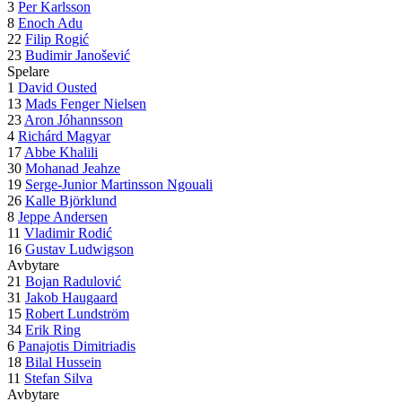
3
Per Karlsson
8
Enoch Adu
22
Filip Rogić
23
Budimir Janošević
Spelare
1
David Ousted
13
Mads Fenger Nielsen
23
Aron Jóhannsson
4
Richárd Magyar
17
Abbe Khalili
30
Mohanad Jeahze
19
Serge-Junior Martinsson Ngouali
26
Kalle Björklund
8
Jeppe Andersen
11
Vladimir Rodić
16
Gustav Ludwigson
Avbytare
21
Bojan Radulović
31
Jakob Haugaard
15
Robert Lundström
34
Erik Ring
6
Panajotis Dimitriadis
18
Bilal Hussein
11
Stefan Silva
Avbytare