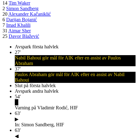
14
Tim Waker
2
Simon Sandberg
20
Alexander Kačaniklić
6
Darijan Bojanić
7
Imad Khalili
31
Aimar Sher
25
Davor Blažević
Avspark första halvlek
27
′
Nabil Bahoui gör mål för AIK efter en assist av Paulos
Abraham
37
′
Paulos Abraham gör mål för AIK efter en assist av Nabil
Bahoui
Slut på första halvlek
Avspark andra halvlek
54
′
█
Varning på Vladimir Rodić, HIF
63
′
▶
In: Simon Sandberg, HIF
63
′
◀