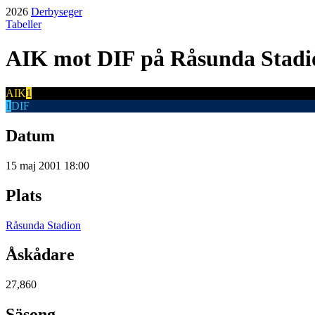
2026
Derbyseger
Tabeller
AIK
mot
DIF
på Råsunda Stadi
AIK
1
1
DIF
Datum
15 maj 2001 18:00
Plats
Råsunda Stadion
Åskådare
27,860
Säsong