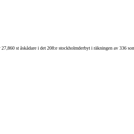
 27,860 st åskådare
i det
208
:e stockholmderbyt
i räkningen av
336
som