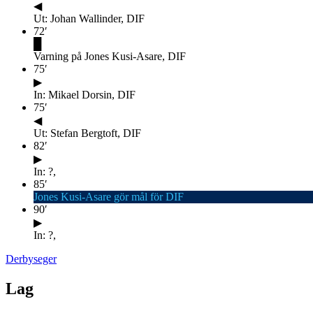
◀
Ut: Johan Wallinder, DIF
72
′
█
Varning på Jones Kusi-Asare, DIF
75
′
▶
In: Mikael Dorsin, DIF
75
′
◀
Ut: Stefan Bergtoft, DIF
82
′
▶
In: ?,
85
′
Jones Kusi-Asare gör mål för DIF
90
′
▶
In: ?,
Derbyseger
Lag