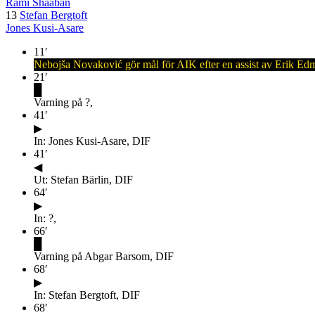
Rami Shaaban
13
Stefan Bergtoft
Jones Kusi-Asare
11
′
Nebojša Novaković gör mål för AIK efter en assist av Erik Ed
21
′
█
Varning på ?,
41
′
▶
In: Jones Kusi-Asare, DIF
41
′
◀
Ut: Stefan Bärlin, DIF
64
′
▶
In: ?,
66
′
█
Varning på Abgar Barsom, DIF
68
′
▶
In: Stefan Bergtoft, DIF
68
′