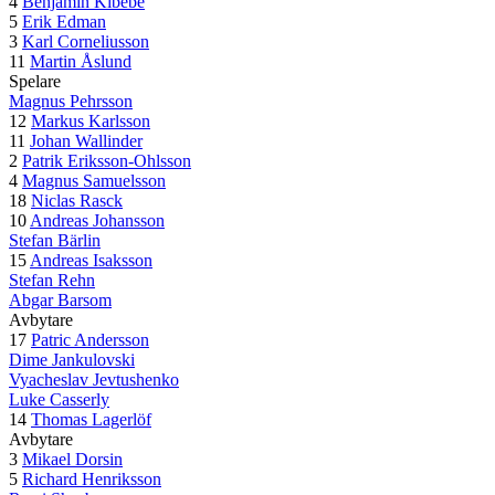
4
Benjamin Kibebe
5
Erik Edman
3
Karl Corneliusson
11
Martin Åslund
Spelare
Magnus Pehrsson
12
Markus Karlsson
11
Johan Wallinder
2
Patrik Eriksson-Ohlsson
4
Magnus Samuelsson
18
Niclas Rasck
10
Andreas Johansson
Stefan Bärlin
15
Andreas Isaksson
Stefan Rehn
Abgar Barsom
Avbytare
17
Patric Andersson
Dime Jankulovski
Vyacheslav Jevtushenko
Luke Casserly
14
Thomas Lagerlöf
Avbytare
3
Mikael Dorsin
5
Richard Henriksson