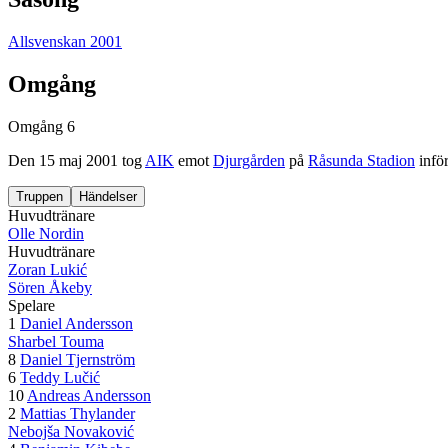
Allsvenskan 2001
Omgång
Omgång 6
Den
15 maj 2001
tog
AIK
emot
Djurgården
på
Råsunda Stadion
inför
Truppen
Händelser
Huvudtränare
Olle Nordin
Huvudtränare
Zoran Lukić
Sören Åkeby
Spelare
1
Daniel Andersson
Sharbel Touma
8
Daniel Tjernström
6
Teddy Lučić
10
Andreas Andersson
2
Mattias Thylander
Nebojša Novaković