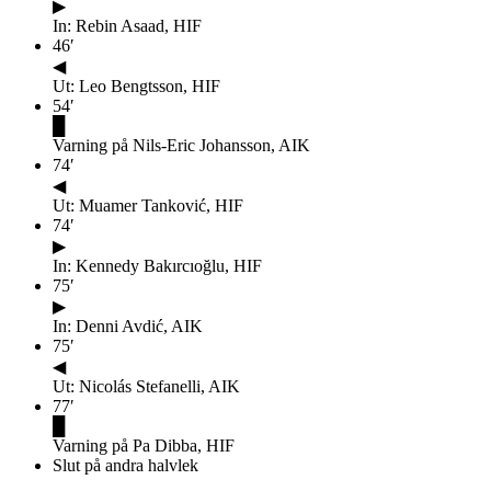
▶
In: Rebin Asaad, HIF
46
′
◀
Ut: Leo Bengtsson, HIF
54
′
█
Varning på Nils-Eric Johansson, AIK
74
′
◀
Ut: Muamer Tanković, HIF
74
′
▶
In: Kennedy Bakırcıoğlu, HIF
75
′
▶
In: Denni Avdić, AIK
75
′
◀
Ut: Nicolás Stefanelli, AIK
77
′
█
Varning på Pa Dibba, HIF
Slut på andra halvlek