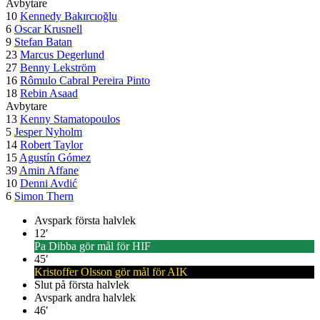
Avbytare
10
Kennedy Bakırcıoğlu
6
Oscar Krusnell
9
Stefan Batan
23
Marcus Degerlund
27
Benny Lekström
16
Rômulo Cabral Pereira Pinto
18
Rebin Asaad
Avbytare
13
Kenny Stamatopoulos
5
Jesper Nyholm
14
Robert Taylor
15
Agustín Gómez
39
Amin Affane
10
Denni Avdić
6
Simon Thern
Avspark första halvlek
12
′
Pa Dibba gör mål för HIF
45
′
Kristoffer Olsson gör mål för AIK
Slut på första halvlek
Avspark andra halvlek
46
′