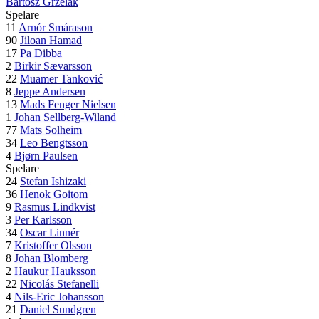
Bartosz Grzelak
Spelare
11
Arnór Smárason
90
Jiloan Hamad
17
Pa Dibba
2
Birkir Sævarsson
22
Muamer Tanković
8
Jeppe Andersen
13
Mads Fenger Nielsen
1
Johan Sellberg-Wiland
77
Mats Solheim
34
Leo Bengtsson
4
Bjørn Paulsen
Spelare
24
Stefan Ishizaki
36
Henok Goitom
9
Rasmus Lindkvist
3
Per Karlsson
34
Oscar Linnér
7
Kristoffer Olsson
8
Johan Blomberg
2
Haukur Hauksson
22
Nicolás Stefanelli
4
Nils-Eric Johansson
21
Daniel Sundgren