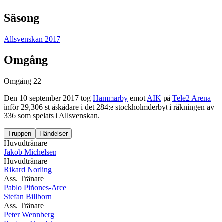
Säsong
Allsvenskan 2017
Omgång
Omgång 22
Den
10 september 2017
tog
Hammarby
emot
AIK
på
Tele2 Arena
inför 29,306 st åskådare
i det
284
:e stockholmderbyt
i räkningen av
336
som spelats i
Allsvenskan
.
Truppen
Händelser
Huvudtränare
Jakob Michelsen
Huvudtränare
Rikard Norling
Ass. Tränare
Pablo Piñones-Arce
Stefan Billborn
Ass. Tränare
Peter Wennberg